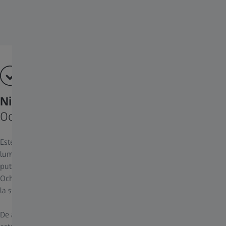
Nimeni nu vede ca TINE.
Ochii și opțiunile dvs. – explicate.
Este dovedit: Majoritatea purtătorilor de ochelari din întreaga
lume poartă ochelari de vedere cu lentile monofocale. Acestea ar
putea părea cele mai "de bază" dintre toate lentilele de corecție.
Ochii pot fi complecși. De asemenea, oamenii au nevoi diferite, de
la stilul de viață la buget, de la sănătatea ochilor la estetică.
De aceea, avem opțiuni din care să alegeți. Filozofia noastră nu