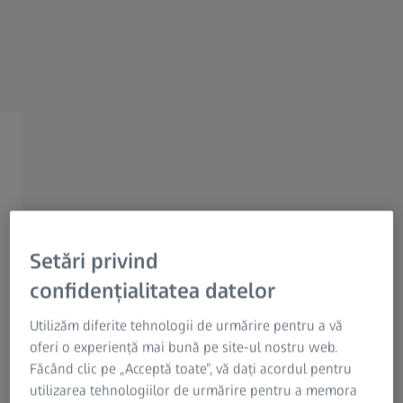
Informații Riscuri reziduale
Grupul ZEISS
La 20, 30 sau 40 de ani
aveți probleme cu vederea
la depărtare sau la
apropiere?
Setări privind
confidențialitatea datelor
Utilizăm diferite tehnologii de urmărire pentru a vă
Alegerile noastre pentru dumneavoastră.
oferi o experiență mai bună pe site-ul nostru web.
Făcând clic pe „Acceptă toate”, vă dați acordul pentru
utilizarea tehnologiilor de urmărire pentru a memora