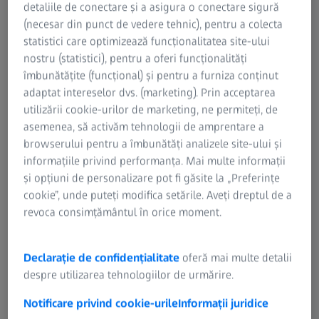
detaliile de conectare și a asigura o conectare sigură
fe
ZEISS DriveSafe
(necesar din punct de vedere tehnic), pentru a colecta
statistici care optimizează funcționalitatea site-ului
ocale
Lentilele monofocale
nostru (statistici), pentru a oferi funcționalități
îmbunătățite (funcțional) și pentru a furniza conținut
adaptat intereselor dvs. (marketing). Prin acceptarea
utilizării cookie-urilor de marketing, ne permiteți, de
asemenea, să activăm tehnologii de amprentare a
browserului pentru a îmbunătăți analizele site-ului și
informațiile privind performanța. Mai multe informații
și opțiuni de personalizare pot fi găsite la „Preferințe
cookie”, unde puteți modifica setările. Aveți dreptul de a
revoca consimțământul în orice moment.
Declarație de confidențialitate
oferă mai multe detalii
e integrată și făcute
O alegere bună dacă petre
despre utilizarea tehnologiilor de urmărire.
ă. Experimentați optica
drum. Lentilele sunt optim
 în care vă vedeți lumea.
vedere clară la volan și ma
Notificare privind cookie-urile
Informații juridice
ales atunci când conduceți