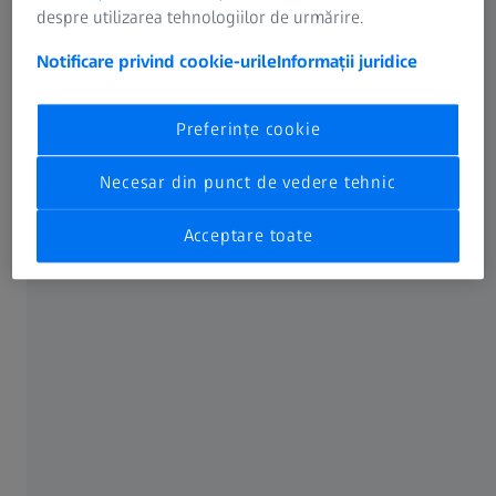
Dacă aveţi întrebări cu privire la pagina noastră web,
despre utilizarea tehnologiilor de urmărire.
contactaţi-ne la adresa
webmaster@zeiss.com
.
Notificare privind cookie-urile
Informații juridice
Preferințe cookie
EDY OPTIC LTT SRL
Necesar din punct de vedere tehnic
Str. George Coșbuc nr.55
Acceptare toate
310018 Arad
Tel.: +40 723 689 189
Fax: +40 723 689 189
UTILIZAT FRECVENT