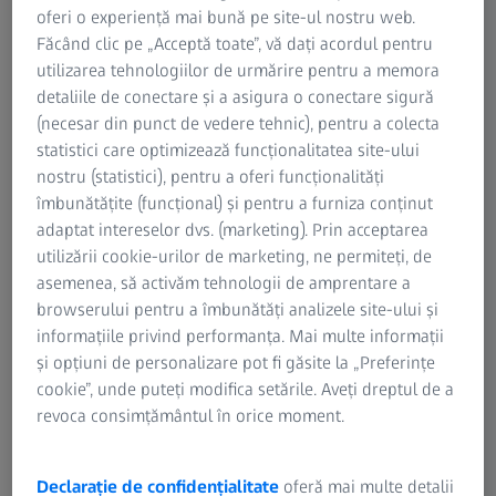
Informații Riscuri reziduale
oferi o experiență mai bună pe site-ul nostru web.
Grupul ZEISS
Făcând clic pe „Acceptă toate”, vă dați acordul pentru
Tel.: +40 31 425 3000
utilizarea tehnologiilor de urmărire pentru a memora
Fax: +40 31 425 3370
detaliile de conectare și a asigura o conectare sigură
(necesar din punct de vedere tehnic), pentru a colecta
statistici care optimizează funcționalitatea site-ului
nostru (statistici), pentru a oferi funcționalități
îmbunătățite (funcțional) și pentru a furniza conținut
Carl Zeiss Instruments s.r.l.
adaptat intereselor dvs. (marketing). Prin acceptarea
utilizării cookie-urilor de marketing, ne permiteți, de
Str. Traian 234, Etaj 5
asemenea, să activăm tehnologii de amprentare a
024046 Bucuresti
browserului pentru a îmbunătăți analizele site-ului și
informațiile privind performanța. Mai multe informații
Tel.: +40 31 425 3000
și opțiuni de personalizare pot fi găsite la „Preferințe
cookie”, unde puteți modifica setările. Aveți dreptul de a
revoca consimțământul în orice moment.
Declarație de confidențialitate
oferă mai multe detalii