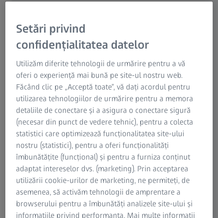
Pentru a se asigura că lucrurile stau astfel, ZEISS își
Protecția datelor
rezervă dreptul de a șterge comentariile care nu sunt
Setări privind
benefice pentru o astfel de discuție sau care sunt
confidențialitatea datelor
irelevante pentru participanți. Nu există niciun drept la
publicare. Adresa dvs. de e-mail nu va fi publicată și va fi
Utilizăm diferite tehnologii de urmărire pentru a vă
salvată doar împreună cu comentariile. Publicăm doar
oferi o experiență mai bună pe site-ul nostru web.
numele sau porecla și data publicării. Acesta este un
Făcând clic pe „Acceptă toate”, vă dați acordul pentru
portal de internet pe care ne face plăcere să-l folosim
utilizarea tehnologiilor de urmărire pentru a memora
pentru discuții cu dvs. Cu toate acestea, dacă aveți
detaliile de conectare și a asigura o conectare sigură
întrebări, îndoieli sau idei cu privire la produsele sau la
(necesar din punct de vedere tehnic), pentru a colecta
serviciile noastre, vă rugăm să luați legătura direct cu
statistici care optimizează funcționalitatea site-ului
persoana de contact.
nostru (statistici), pentru a oferi funcționalități
îmbunătățite (funcțional) și pentru a furniza conținut
adaptat intereselor dvs. (marketing). Prin acceptarea
Convenții sociale și Netiquette
utilizării cookie-urilor de marketing, ne permiteți, de
asemenea, să activăm tehnologii de amprentare a
Vă rugăm să-i tratați pe ceilalți utilizatori la fel cum
browserului pentru a îmbunătăți analizele site-ului și
v-ar plăcea să fiți tratat.
informațiile privind performanța. Mai multe informații