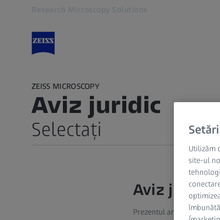
Research Microscopy Solutions
Se deschide în altă filă
ZEISS MICROSCOPY
Aviz juridic
Selectați
Setări
Utilizăm 
Aviz juridic
site-ul n
tehnologi
Informații despre companie
conectare
Aviz juridic
Netiquette pentru rețelele de socializare
optimizeaz
îmbunătăț
Prezentul anunț juridic se
Declarație privind accesibilitatea
(marketin