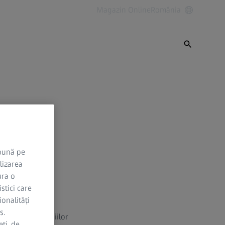
Magazin Online
România
 bună pe
lizarea
ura o
stici care
ionalități
s.
lor web și domeniilor
ți, de