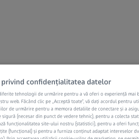
 privind confidențialitatea datelor
diferite tehnologii de urmărire pentru a vă oferi o experiență mai
ostru web. Făcând clic pe „Acceptă toate”, vă dați acordul pentru uti
ilor de urmărire pentru a memora detaliile de conectare și a asig
 sigură (necesar din punct de vedere tehnic), pentru a colecta stati
ă funcționalitatea site-ului nostru (statistici), pentru a oferi funcț
ite (funcțional) și pentru a furniza conținut adaptat intereselor dv
 aplică acestui site web și domeniilor. Acesta nu se aplică site-uri
g). Prin acceptarea utilizării cookie-urilor de marketing, ne permite