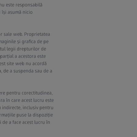
 nu este responsabilă
 își asumă nicio
or sale web. Proprietatea
maginile și grafica de pe
tul legii drepturilor de
parțial a acestora este
Acest site web nu acordă
ica, de a suspenda sau de a
re pentru corectitudinea,
ra în care acest lucru este
indirecte, inclusiv pentru
rmațiile puse la dispoziție
 de a face acest lucru în