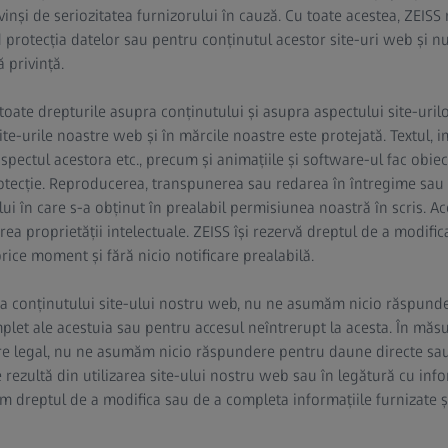
nși de seriozitatea furnizorului în cauză. Cu toate acestea, ZEISS
 protecția datelor sau pentru conținutul acestor site-uri web și nu
 privință.
ă toate drepturile asupra conținutului și asupra aspectului site-uril
ite-urile noastre web și în mărcile noastre este protejată. Textul, i
spectul acestora etc., precum și animațiile și software-ul fac obiec
protecție. Reproducerea, transpunerea sau redarea în întregime sau 
ului în care s-a obținut în prealabil permisiunea noastră în scris. 
area proprietății intelectuale. ZEISS își rezervă dreptul de a modif
rice moment și fără nicio notificare prealabilă.
e a conținutului site-ului nostru web, nu ne asumăm nicio răspunde
plet ale acestuia sau pentru accesul neîntrerupt la acesta. În măsu
e legal, nu ne asumăm nicio răspundere pentru daune directe sau 
 rezultă din utilizarea site-ului nostru web sau în legătură cu info
m dreptul de a modifica sau de a completa informațiile furnizate și