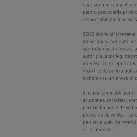
dacă suntem complet convi
pentru prevederile privind
responsabilitate în această
ZEISS deține și își rezerv
intelectuală conținută în s
site-urile noastre web și a
autor și al altor legi de 
interzisă, cu excepția caz
nicio licență pentru utiliz
închide site-urile web în o
În ciuda compilării atent
acuratețea, caracterul com
permis din punct de veder
pierderea de venituri, care
pe site-ul web. Ne rezervă
orice moment.