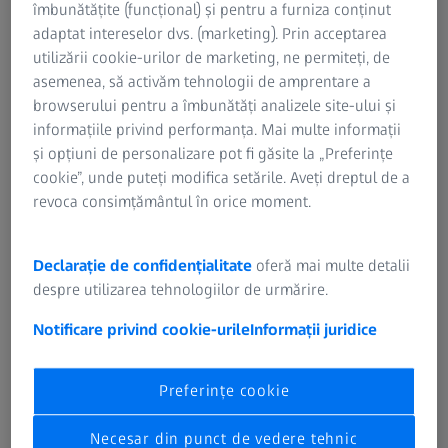
îmbunătățite (funcțional) și pentru a furniza conținut
adaptat intereselor dvs. (marketing). Prin acceptarea
utilizării cookie-urilor de marketing, ne permiteți, de
asemenea, să activăm tehnologii de amprentare a
browserului pentru a îmbunătăți analizele site-ului și
informațiile privind performanța. Mai multe informații
și opțiuni de personalizare pot fi găsite la „Preferințe
cookie”, unde puteți modifica setările. Aveți dreptul de a
revoca consimțământul în orice moment.
Opțiuni cu prezență fizică
Declarație de confidențialitate
oferă mai multe detalii
Îmbunătățiți-vă abilitățile printr-o experiență de învățare
despre utilizarea tehnologiilor de urmărire.
completă și practică. Beneficiați de interacțiunea directă cu
Notificare privind cookie-urile
Informații juridice
experții noștri, care vor răspunde în timp real provocărilor
și întrebărilor dumneavoastră. Atât în sediile ZEISS, cât și
în locația dumneavoastră, instruirile față în față
Preferințe cookie
promovează participarea activă, colaborarea și o
înțelegere solidă a principiilor de metrologie.
Necesar din punct de vedere tehnic