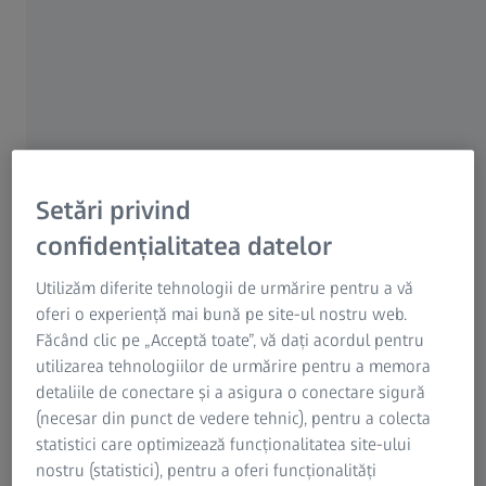
Alegeți cum și unde învățați
Învățați cel mai bine într-o sală de clasă tradițională? Sau
preferați confortul unei experiențe virtuale de învățare?
Indiferent de situație, ZEISS Academy Metrology vă oferă
modalități de instruire adaptate nevoilor și timpului
Setări privind
dumneavoastră. Indiferent dacă alegeți cursurile în persoană
sau pe cele online, veți interacționa cu lectorii ZEISS și cu
confidențialitatea datelor
ceilalți participanți și veți primi toate materialele necesare
Utilizăm diferite tehnologii de urmărire pentru a vă
pentru un proces de învățare eficient. În plus, veți obține un
oferi o experiență mai bună pe site-ul nostru web.
certificat pentru fiecare curs pe care îl finalizați!
Făcând clic pe „Acceptă toate”, vă dați acordul pentru
utilizarea tehnologiilor de urmărire pentru a memora
detaliile de conectare și a asigura o conectare sigură
(necesar din punct de vedere tehnic), pentru a colecta
statistici care optimizează funcționalitatea site-ului
nostru (statistici), pentru a oferi funcționalități