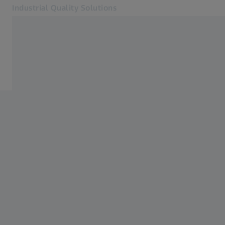
Industrial Quality Solutions
Se deschide în altă filă
Industrii
ZEISS Academy Metrology
Software
Sisteme
Servicii
Despre noi
Conectare
Conectare
Conectare
Contact
Newsletter
Site-uri web ZEISS asociate
#HandsOnMetrology