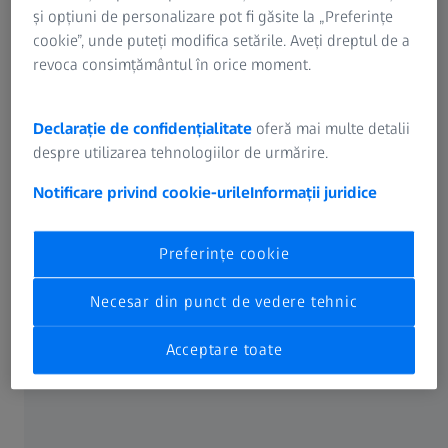
și opțiuni de personalizare pot fi găsite la „Preferințe
cookie”, unde puteți modifica setările. Aveți dreptul de a
revoca consimțământul în orice moment.
Declarație de confidențialitate
oferă mai multe detalii
despre utilizarea tehnologiilor de urmărire.
Notificare privind cookie-urile
Informații juridice
Preferințe cookie
Necesar din punct de vedere tehnic
Mașini de măsurat în coordonate de tip
portal
Acceptare toate
Măsurare eficientă și precisă
Află mai multe