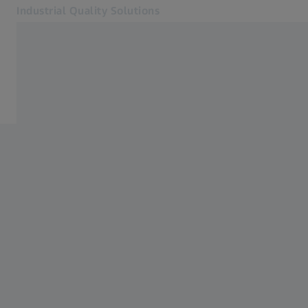
Industrial Quality Solutions
Se deschide în altă filă
Industrii
ZEISS Academy Metrology
Software
Sisteme
Servicii
Despre noi
Conectare
Conectare
Conectare
Contact
Newsletter
Site-uri web ZEISS asociate
#HandsOnMetrology