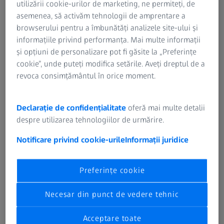
utilizării cookie-urilor de marketing, ne permiteți, de
asemenea, să activăm tehnologii de amprentare a
browserului pentru a îmbunătăți analizele site-ului și
informațiile privind performanța. Mai multe informații
și opțiuni de personalizare pot fi găsite la „Preferințe
cookie”, unde puteți modifica setările. Aveți dreptul de a
Conținutul instruirii AUKOM
revoca consimțământul în orice moment.
Instruirea noastră internațională de bază în domeniul
metrologiei se bazează pe AUKOM (Ausbildung
Declarație de confidențialitate
oferă mai multe detalii
Koordinatenmesstechnik e. V.), o asociație germană al
despre utilizarea tehnologiilor de urmărire.
cărei scop este acela de a oferi instruire pentru toți
Notificare privind cookie-urile
Informații juridice
producătorii din domeniul tehnologiei de măsurare a
producției. AUKOM e. V. promovează instruirea solidă, de
bază și cuprinzătoare în domeniul tehnologiei de
Preferințe cookie
măsurare în coordonate. Deși AUKOM conduce la o
asociație germană, standardul de instruire nu este limitat
Necesar din punct de vedere tehnic
la Germania. Asociația se asigură că atât nivelul, cât și
comparabilitatea instruirilor și cursurilor AUKOM oferite
Acceptare toate