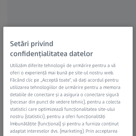
instruire AUKOM, veți învăța abordarea
independentă de producător pentru rezolvarea
sarcinilor de măsurare.
Competență: Instruirea AUKOM este orientată spre
cerere, dar transmite întotdeauna cunoștințe de
bază și competențe de măsurare independente de
Setări privind
producător.
confidențialitatea datelor
Pe pagina noastră de prezentare, veți găsi gama completă
Utilizăm diferite tehnologii de urmărire pentru a vă
de
cursuri de instruire în metrologie
oferite de ZEISS.
oferi o experiență mai bună pe site-ul nostru web.
Făcând clic pe „Acceptă toate”, vă dați acordul pentru
utilizarea tehnologiilor de urmărire pentru a memora
detaliile de conectare și a asigura o conectare sigură
(necesar din punct de vedere tehnic), pentru a colecta
statistici care optimizează funcționalitatea site-ului
nostru (statistici), pentru a oferi funcționalități
îmbunătățite (funcțional) și pentru a furniza conținut
adaptat intereselor dvs. (marketing). Prin acceptarea